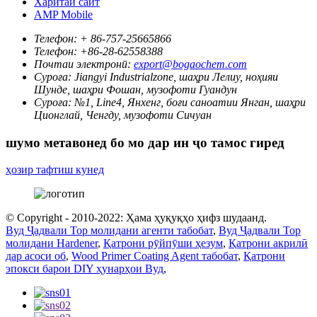
Харитаи сайт
AMP Mobile
Телефон:
+ 86-757-25665866
Телефон:
+86-28-62558388
Почтаи электронӣ:
export@bogaochem.com
Суроға:
Jiangyi Industrialzone, шаҳри Лелиу, ноҳияи
Шунде, шаҳри Фошан, музофоти Гуандун
Суроға:
№1, Line4, Янхенг, боғи саноатии Янган, шаҳри
Ционглай, Ченгду, музофоти Сичуан
шумо метавонед бо мо дар ин ҷо тамос гиред
ҳозир тафтиш кунед
© Copyright - 2010-2022: Ҳама ҳуқуқҳо ҳифз шудаанд.
Вуд Ҷадвали Top молидани агенти табобат
,
Вуд Ҷадвали Top
молидани Hardener
,
Қатрони рӯйпӯши ҳезум
,
Қатрони акрилӣ
дар асоси об
,
Wood Primer Coating Agent табобат
,
Қатрони
эпокси барои DIY ҳунарҳои Вуд
,