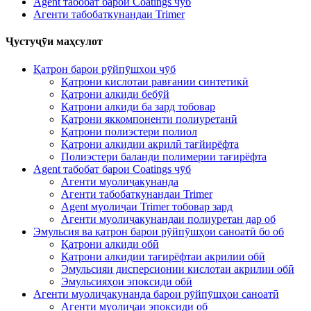
Agent табобат барои Coatings чӯб
Агенти табобаткунандаи Trimer
Ҷустуҷӯи маҳсулот
Қатрон барои рӯйпӯшҳои чӯб
Қатрони кислотаи равғании синтетикӣ
Қатрони алкиди бебӯй
Қатрони алкиди ба зард тобовар
Қатрони яккомпоненти полиуретанӣ
Қатрони полиэстери полиол
Қатрони алкидии акрилӣ тағйирёфта
Полиэстери баланди полимерии тағирёфта
Agent табобат барои Coatings чӯб
Агенти муолиҷакунанда
Агенти табобаткунандаи Trimer
Agent муолиҷаи Trimer тобовар зард
Агенти муолиҷакунандаи полиуретан дар об
Эмульсия ва қатрон барои рӯйпӯшҳои саноатӣ бо об
Қатрони алкиди обӣ
Қатрони алкидии тағирёфтаи акрилии обӣ
Эмульсияи дисперсионии кислотаи акрилии обӣ
Эмульсияҳои эпоксиди обӣ
Агенти муолиҷакунанда барои рӯйпӯшҳои саноатӣ
Агенти муолиҷаи эпоксиди об