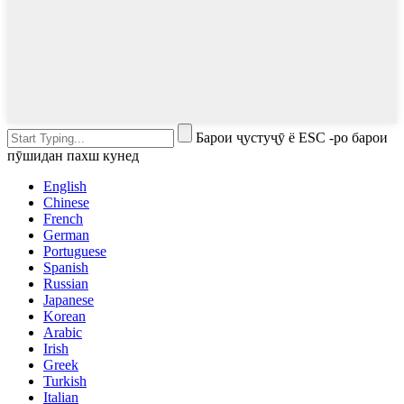
Барои ҷустуҷӯ ё ESC -ро барои
пӯшидан пахш кунед
English
Chinese
French
German
Portuguese
Spanish
Russian
Japanese
Korean
Arabic
Irish
Greek
Turkish
Italian