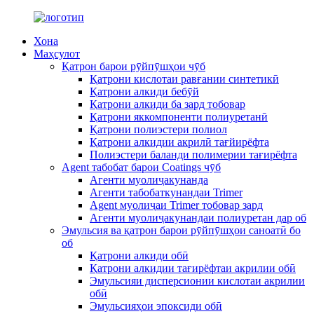
Хона
Маҳсулот
Қатрон барои рӯйпӯшҳои чӯб
Қатрони кислотаи равғании синтетикӣ
Қатрони алкиди бебӯй
Қатрони алкиди ба зард тобовар
Қатрони яккомпоненти полиуретанӣ
Қатрони полиэстери полиол
Қатрони алкидии акрилӣ тағйирёфта
Полиэстери баланди полимерии тағирёфта
Agent табобат барои Coatings чӯб
Агенти муолиҷакунанда
Агенти табобаткунандаи Trimer
Agent муолиҷаи Trimer тобовар зард
Агенти муолиҷакунандаи полиуретан дар об
Эмульсия ва қатрон барои рӯйпӯшҳои саноатӣ бо
об
Қатрони алкиди обӣ
Қатрони алкидии тағирёфтаи акрилии обӣ
Эмульсияи дисперсионии кислотаи акрилии
обӣ
Эмульсияҳои эпоксиди обӣ