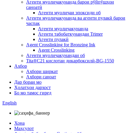
Агенти муолиҷакунанда барои рӯйпӯшҳои
саноатӣ
Агенти муолиҷаи эпоксиди об
Агенти муолиҷакунанда ва агенти пулакӣ барои
часпак
Агенти муолиҷакунанда
Агенти табобаткунандаи Trimer
Агенти пулакӣ
Agent Crosslinking for Bronzing Ink
Agent Crosslinking
Агенти муолиҷакунандаи об
Tita®C21 кислотаи дикарбоксилӣ-BG-1550
Ахбор
Ахбори ширкат
Ахбори саноат
Дар бораи мо
Ҳолатҳои дархост
Бо мо тамос гиред
English
Хона
Маҳсулот