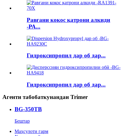
Равғани кокос қатрони алкиди
-РА...
Гидроксипропил дар об дар...
Гидроксипропил дар об дар...
Агенти табобаткунандаи Trimer
BG-350TB
Бештар
Маҳсулоти гарм