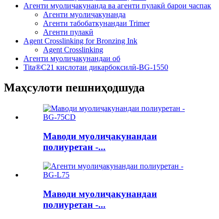
Агенти муолиҷакунанда ва агенти пулакӣ барои часпак
Агенти муолиҷакунанда
Агенти табобаткунандаи Trimer
Агенти пулакӣ
Agent Crosslinking for Bronzing Ink
Agent Crosslinking
Агенти муолиҷакунандаи об
Tita®C21 кислотаи дикарбоксилӣ-BG-1550
Маҳсулоти пешниҳодшуда
Маводи муолиҷакунандаи
полиуретан -...
Маводи муолиҷакунандаи
полиуретан -...