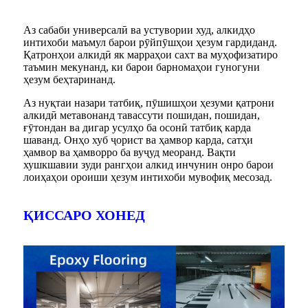
Аз сабаби универсалӣ ва устувории худ, алкидҳо
интихоби маъмул барои рӯйпӯшҳои ҳезум гардиданд.
Қатронҳои алкидӣ як марраҳои сахт ва муҳофизатиро
таъмин мекунанд, ки барои барномаҳои гуногуни
ҳезум беҳтаринанд.
Аз нуқтаи назари татбиқ, пӯшишҳои ҳезуми қатрони
алкидӣ метавонанд тавассути пошидан, пошидан,
ғӯтондан ва дигар усулҳо ба осонӣ татбиқ карда
шаванд. Онҳо хуб ҷорист ва ҳамвор карда, сатҳи
ҳамвор ва ҳамворро ба вуҷуд меоранд. Вақти
хушкшавии зуди рангҳои алкид инчунин онро барои
лоиҳаҳои ороиши ҳезум интихоби мувофиқ месозад.
ҚИССАРО ХОНЕД