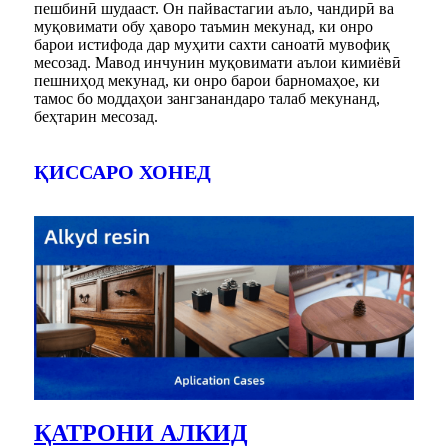
пешбинӣ шудааст. Он пайвастагии аъло, чандирӣ ва
муқовимати обу ҳаворо таъмин мекунад, ки онро
барои истифода дар муҳити сахти саноатӣ мувофиқ
месозад. Мавод инчунин муқовимати аълои кимиёвӣ
пешниҳод мекунад, ки онро барои барномаҳое, ки
тамос бо моддаҳои зангзанандаро талаб мекунанд,
беҳтарин месозад.
ҚИССАРО ХОНЕД
ҚАТРОНИ АЛКИД