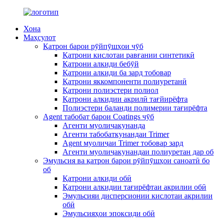
Хона
Маҳсулот
Қатрон барои рӯйпӯшҳои чӯб
Қатрони кислотаи равғании синтетикӣ
Қатрони алкиди бебӯй
Қатрони алкиди ба зард тобовар
Қатрони яккомпоненти полиуретанӣ
Қатрони полиэстери полиол
Қатрони алкидии акрилӣ тағйирёфта
Полиэстери баланди полимерии тағирёфта
Agent табобат барои Coatings чӯб
Агенти муолиҷакунанда
Агенти табобаткунандаи Trimer
Agent муолиҷаи Trimer тобовар зард
Агенти муолиҷакунандаи полиуретан дар об
Эмульсия ва қатрон барои рӯйпӯшҳои саноатӣ бо
об
Қатрони алкиди обӣ
Қатрони алкидии тағирёфтаи акрилии обӣ
Эмульсияи дисперсионии кислотаи акрилии
обӣ
Эмульсияҳои эпоксиди обӣ