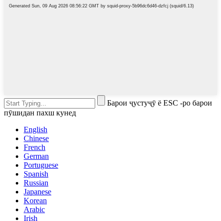
Барои ҷустуҷӯ ё ESC -ро барои
пӯшидан пахш кунед
English
Chinese
French
German
Portuguese
Spanish
Russian
Japanese
Korean
Arabic
Irish