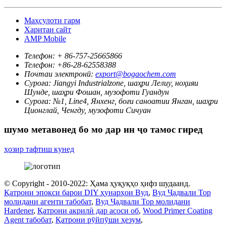
Маҳсулоти гарм
Харитаи сайт
AMP Mobile
Телефон:
+ 86-757-25665866
Телефон:
+86-28-62558388
Почтаи электронӣ:
export@bogaochem.com
Суроға:
Jiangyi Industrialzone, шаҳри Лелиу, ноҳияи
Шунде, шаҳри Фошан, музофоти Гуандун
Суроға:
№1, Line4, Янхенг, боғи саноатии Янган, шаҳри
Ционглай, Ченгду, музофоти Сичуан
шумо метавонед бо мо дар ин ҷо тамос гиред
ҳозир тафтиш кунед
© Copyright - 2010-2022: Ҳама ҳуқуқҳо ҳифз шудаанд.
Қатрони эпокси барои DIY ҳунарҳои Вуд
,
Вуд Ҷадвали Top
молидани агенти табобат
,
Вуд Ҷадвали Top молидани
Hardener
,
Қатрони акрилӣ дар асоси об
,
Wood Primer Coating
Agent табобат
,
Қатрони рӯйпӯши ҳезум
,