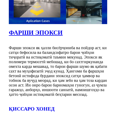
ФАРШИ ЭПОКСИ
Фарши эпокси як ҳалли бисёрҷониба ва пойдор аст, ки
сатҳи бефосила ва баландсифатро барои ҷойҳои
тиҷоратӣ ва истиқоматӣ таъмин мекунад. Эпокси як
полимери термосетӣ мебошад, ки бо сахтгиркунанда
омехта карда мешавад, то барои фарши шумо як қабати
сахт ва муҳофизатӣ эҷод кунад. Ҳангоми ба фаршҳои
бетонӣ истифода бурдани эпоксид сатҳи ҳамвор ва
тобнок ба вуҷуд меорад, ки ҳам зебо ва ҳам тоза кардан
осон аст. Ин онро барои барномаҳои гуногун, аз ҷумла
гаражҳо, анборҳо, иншооти саноатӣ, намоишгоҳҳо ва
ҳатто ҷойҳои истиқоматӣ беҳтарин месозад.
ҚИССАРО ХОНЕД