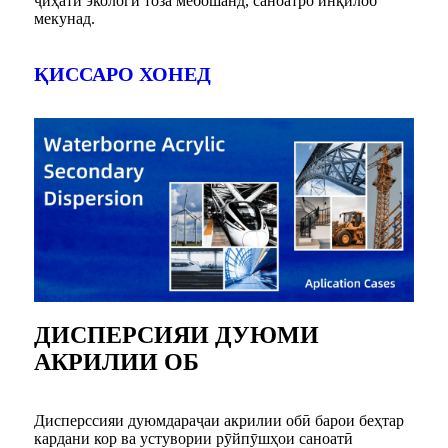
ҷиҳати экологӣ тоза мебошанд, саноатро инқилоб
мекунад.
ҚИССАРО ХОНЕД
ДИСПЕРСИЯИ ДУЮМИ
АКРИЛИИ ОБ
Дисперссияи дуюмдараҷаи акрилии обӣ барои беҳтар
кардани кор ва устувории рӯйпӯшҳои саноатӣ