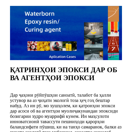
ҚАТРИНҲОИ ЭПОКСИ ДАР ОБ
ВА АГЕНТҲОИ ЭПОКСИ
Дар ҷаҳони рӯйпӯшҳои саноатӣ, талабот ба ҳалли
устувор ва аз ҷиҳати экологӣ тоза ҳеҷ гоҳ бештар
набуд. Аз ин рӯ, мо хушҳолем, ки қатронҳои эпокси
дар асоси об ва агентҳои муолиҷакунандаи эпоксиди
бозигарии худро муаррифӣ кунем. Ин маҳсулоти
инноватсионӣ тавассути пешниҳоди қарорҳои
баландсифати пӯшиш, ки на танҳо самаранок, балки аз