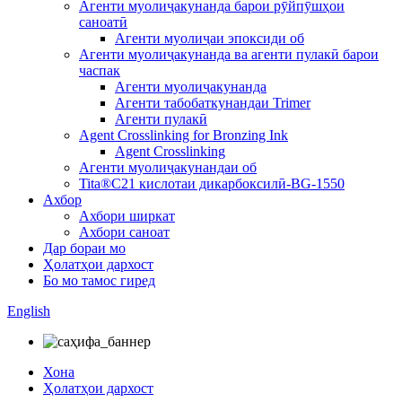
Агенти муолиҷакунанда барои рӯйпӯшҳои
саноатӣ
Агенти муолиҷаи эпоксиди об
Агенти муолиҷакунанда ва агенти пулакӣ барои
часпак
Агенти муолиҷакунанда
Агенти табобаткунандаи Trimer
Агенти пулакӣ
Agent Crosslinking for Bronzing Ink
Agent Crosslinking
Агенти муолиҷакунандаи об
Tita®C21 кислотаи дикарбоксилӣ-BG-1550
Ахбор
Ахбори ширкат
Ахбори саноат
Дар бораи мо
Ҳолатҳои дархост
Бо мо тамос гиред
English
Хона
Ҳолатҳои дархост