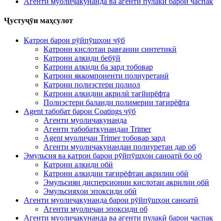
Агенти муолиҷакунанда ва агенти пулакӣ барои часпак
Ҷустуҷӯи маҳсулот
Қатрон барои рӯйпӯшҳои чӯб
Қатрони кислотаи равғании синтетикӣ
Қатрони алкиди бебӯй
Қатрони алкиди ба зард тобовар
Қатрони яккомпоненти полиуретанӣ
Қатрони полиэстери полиол
Қатрони алкидии акрилӣ тағйирёфта
Полиэстери баланди полимерии тағирёфта
Agent табобат барои Coatings чӯб
Агенти муолиҷакунанда
Агенти табобаткунандаи Trimer
Agent муолиҷаи Trimer тобовар зард
Агенти муолиҷакунандаи полиуретан дар об
Эмульсия ва қатрон барои рӯйпӯшҳои саноатӣ бо об
Қатрони алкиди обӣ
Қатрони алкидии тағирёфтаи акрилии обӣ
Эмульсияи дисперсионии кислотаи акрилии обӣ
Эмульсияҳои эпоксиди обӣ
Агенти муолиҷакунанда барои рӯйпӯшҳои саноатӣ
Агенти муолиҷаи эпоксиди об
Агенти муолиҷакунанда ва агенти пулакӣ барои часпак