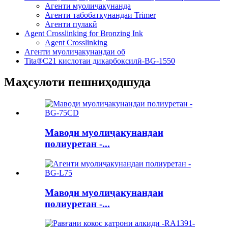
Агенти муолиҷакунанда
Агенти табобаткунандаи Trimer
Агенти пулакӣ
Agent Crosslinking for Bronzing Ink
Agent Crosslinking
Агенти муолиҷакунандаи об
Tita®C21 кислотаи дикарбоксилӣ-BG-1550
Маҳсулоти пешниҳодшуда
Маводи муолиҷакунандаи
полиуретан -...
Маводи муолиҷакунандаи
полиуретан -...