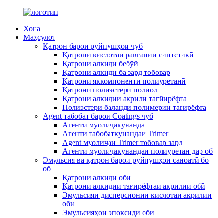
Хона
Маҳсулот
Қатрон барои рӯйпӯшҳои чӯб
Қатрони кислотаи равғании синтетикӣ
Қатрони алкиди бебӯй
Қатрони алкиди ба зард тобовар
Қатрони яккомпоненти полиуретанӣ
Қатрони полиэстери полиол
Қатрони алкидии акрилӣ тағйирёфта
Полиэстери баланди полимерии тағирёфта
Agent табобат барои Coatings чӯб
Агенти муолиҷакунанда
Агенти табобаткунандаи Trimer
Agent муолиҷаи Trimer тобовар зард
Агенти муолиҷакунандаи полиуретан дар об
Эмульсия ва қатрон барои рӯйпӯшҳои саноатӣ бо
об
Қатрони алкиди обӣ
Қатрони алкидии тағирёфтаи акрилии обӣ
Эмульсияи дисперсионии кислотаи акрилии
обӣ
Эмульсияҳои эпоксиди обӣ