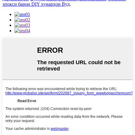
эпокси барои DIY ҳунарҳои Вуд
,