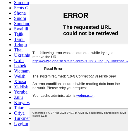
Samoan
Scots Gaelic
Shona
Sindhi
Sundanese
Swahili
Tajik
Tamil
Telugu
Thai
Ukrainian
Urdu
Uzbek
Vietnamese
Welsh
Xhosa
Yiddish
Yoruba
Zulu
Kinyarwanda
Tatar
Oriya
Turkmen
Uyghur