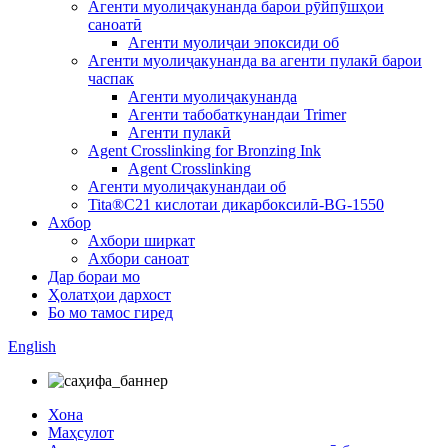
Агенти муолиҷакунанда барои рӯйпӯшҳои
саноатӣ
Агенти муолиҷаи эпоксиди об
Агенти муолиҷакунанда ва агенти пулакӣ барои
часпак
Агенти муолиҷакунанда
Агенти табобаткунандаи Trimer
Агенти пулакӣ
Agent Crosslinking for Bronzing Ink
Agent Crosslinking
Агенти муолиҷакунандаи об
Tita®C21 кислотаи дикарбоксилӣ-BG-1550
Ахбор
Ахбори ширкат
Ахбори саноат
Дар бораи мо
Ҳолатҳои дархост
Бо мо тамос гиред
English
Хона
Маҳсулот