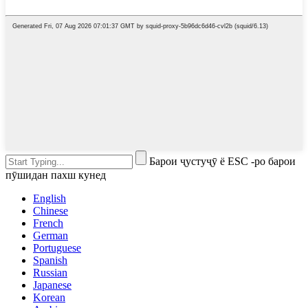
Барои ҷустуҷӯ ё ESC -ро барои
пӯшидан пахш кунед
English
Chinese
French
German
Portuguese
Spanish
Russian
Japanese
Korean