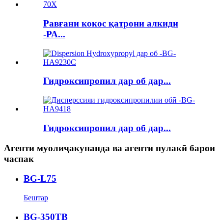
Равғани кокос қатрони алкиди
-РА...
Гидроксипропил дар об дар...
Гидроксипропил дар об дар...
Агенти муолиҷакунанда ва агенти пулакӣ барои
часпак
BG-L75
Бештар
BG-350TB