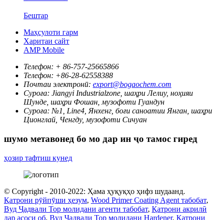
Бештар
Маҳсулоти гарм
Харитаи сайт
AMP Mobile
Телефон:
+ 86-757-25665866
Телефон:
+86-28-62558388
Почтаи электронӣ:
export@bogaochem.com
Суроға:
Jiangyi Industrialzone, шаҳри Лелиу, ноҳияи
Шунде, шаҳри Фошан, музофоти Гуандун
Суроға:
№1, Line4, Янхенг, боғи саноатии Янган, шаҳри
Ционглай, Ченгду, музофоти Сичуан
шумо метавонед бо мо дар ин ҷо тамос гиред
ҳозир тафтиш кунед
© Copyright - 2010-2022: Ҳама ҳуқуқҳо ҳифз шудаанд.
Қатрони рӯйпӯши ҳезум
,
Wood Primer Coating Agent табобат
,
Вуд Ҷадвали Top молидани агенти табобат
,
Қатрони акрилӣ
дар асоси об
,
Вуд Ҷадвали Top молидани Hardener
,
Қатрони