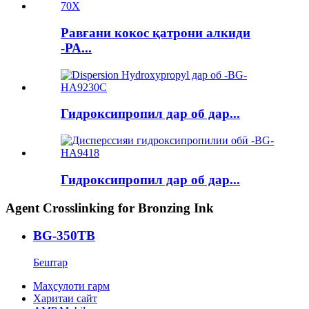
Равғани кокос қатрони алкиди
-РА...
Гидроксипропил дар об дар...
Гидроксипропил дар об дар...
Agent Crosslinking for Bronzing Ink
BG-350TB
Бештар
Маҳсулоти гарм
Харитаи сайт