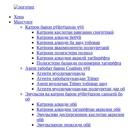
Хона
Маҳсулот
Қатрон барои рӯйпӯшҳои чӯб
Қатрони кислотаи равғании синтетикӣ
Қатрони алкиди бебӯй
Қатрони алкиди ба зард тобовар
Қатрони яккомпоненти полиуретанӣ
Қатрони полиэстери полиол
Қатрони алкидии акрилӣ тағйирёфта
Полиэстери баланди полимерии тағирёфта
Agent табобат барои Coatings чӯб
Агенти муолиҷакунанда
Агенти табобаткунандаи Trimer
Agent муолиҷаи Trimer тобовар зард
Агенти муолиҷакунандаи полиуретан дар об
Эмульсия ва қатрон барои рӯйпӯшҳои саноатӣ бо
об
Қатрони алкиди обӣ
Қатрони алкидии тағирёфтаи акрилии обӣ
Эмульсияи дисперсионии кислотаи акрилии
обӣ
Эмульсияҳои эпоксиди обӣ