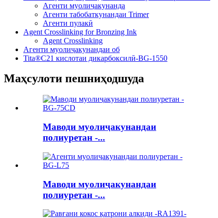
Агенти муолиҷакунанда
Агенти табобаткунандаи Trimer
Агенти пулакӣ
Agent Crosslinking for Bronzing Ink
Agent Crosslinking
Агенти муолиҷакунандаи об
Tita®C21 кислотаи дикарбоксилӣ-BG-1550
Маҳсулоти пешниҳодшуда
Маводи муолиҷакунандаи
полиуретан -...
Маводи муолиҷакунандаи
полиуретан -...