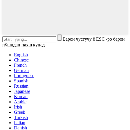
Барои ҷустуҷӯ ё ESC -ро барои
пӯшидан пахш кунед
English
Chinese
French
German
Portuguese
Spanish
Russian
Japanese
Korean
Arabic
Irish
Greek
Turkish
Italian
Danish