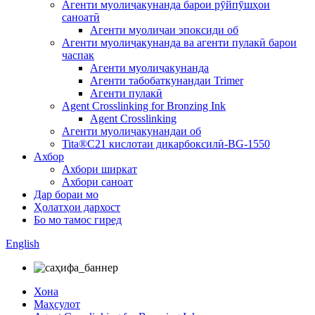
Агенти муолиҷакунанда барои рӯйпӯшҳои
саноатӣ
Агенти муолиҷаи эпоксиди об
Агенти муолиҷакунанда ва агенти пулакӣ барои
часпак
Агенти муолиҷакунанда
Агенти табобаткунандаи Trimer
Агенти пулакӣ
Agent Crosslinking for Bronzing Ink
Agent Crosslinking
Агенти муолиҷакунандаи об
Tita®C21 кислотаи дикарбоксилӣ-BG-1550
Ахбор
Ахбори ширкат
Ахбори саноат
Дар бораи мо
Ҳолатҳои дархост
Бо мо тамос гиред
English
Хона
Маҳсулот