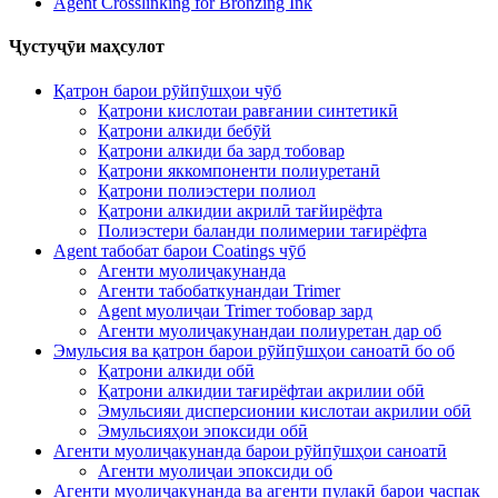
Agent Crosslinking for Bronzing Ink
Ҷустуҷӯи маҳсулот
Қатрон барои рӯйпӯшҳои чӯб
Қатрони кислотаи равғании синтетикӣ
Қатрони алкиди бебӯй
Қатрони алкиди ба зард тобовар
Қатрони яккомпоненти полиуретанӣ
Қатрони полиэстери полиол
Қатрони алкидии акрилӣ тағйирёфта
Полиэстери баланди полимерии тағирёфта
Agent табобат барои Coatings чӯб
Агенти муолиҷакунанда
Агенти табобаткунандаи Trimer
Agent муолиҷаи Trimer тобовар зард
Агенти муолиҷакунандаи полиуретан дар об
Эмульсия ва қатрон барои рӯйпӯшҳои саноатӣ бо об
Қатрони алкиди обӣ
Қатрони алкидии тағирёфтаи акрилии обӣ
Эмульсияи дисперсионии кислотаи акрилии обӣ
Эмульсияҳои эпоксиди обӣ
Агенти муолиҷакунанда барои рӯйпӯшҳои саноатӣ
Агенти муолиҷаи эпоксиди об
Агенти муолиҷакунанда ва агенти пулакӣ барои часпак