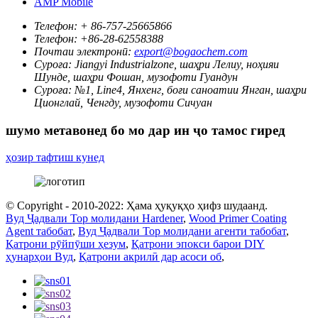
AMP Mobile
Телефон:
+ 86-757-25665866
Телефон:
+86-28-62558388
Почтаи электронӣ:
export@bogaochem.com
Суроға:
Jiangyi Industrialzone, шаҳри Лелиу, ноҳияи
Шунде, шаҳри Фошан, музофоти Гуандун
Суроға:
№1, Line4, Янхенг, боғи саноатии Янган, шаҳри
Ционглай, Ченгду, музофоти Сичуан
шумо метавонед бо мо дар ин ҷо тамос гиред
ҳозир тафтиш кунед
© Copyright - 2010-2022: Ҳама ҳуқуқҳо ҳифз шудаанд.
Вуд Ҷадвали Top молидани Hardener
,
Wood Primer Coating
Agent табобат
,
Вуд Ҷадвали Top молидани агенти табобат
,
Қатрони рӯйпӯши ҳезум
,
Қатрони эпокси барои DIY
ҳунарҳои Вуд
,
Қатрони акрилӣ дар асоси об
,